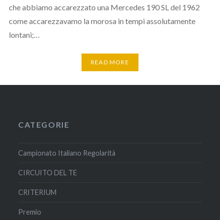
che abbiamo accarezzato una Mercedes 190 SL del 1962
come accarezzavamo la morosa in tempi assolutamente
lontani;…
READ MORE
CATEGORIE
Campionato Italiano Regolarità
CIRCUITO DEL TE
CRITERIUM
Premio